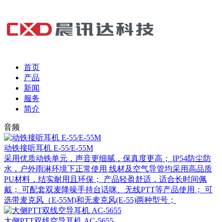
首页
产品
新闻
服务
简介
音频
动铁接听耳机 E-55/E-55M
采用优质动铁单元，声音更细腻，保真度更高； IP54防尘防
水，户外雨淋环境下正常使用 线材及空气导管均采用高品质
PU材料，结实耐用且环保； 产品轻盈舒适，适合长时间佩
戴； 可配套双麦降噪手持台话咪、无线PTT等产品使用； 可
选带麦克风（E-55M)和无麦克风(E-55)两种型号；
大侧PTT双线空导耳机 AC-5655